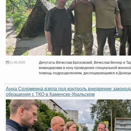
11.06.2026
Депутаты Вячеслав Брозовский, Вячеслав Вегнер и Та
командировки в зону проведения специальной военно
помощь подразделениям, дислоцирующимся в Донецк
Анна Соломеина взяла под контроль внедрение законод
обращения с ТКО в Каменске-Уральском