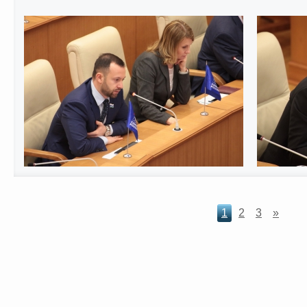
1
2
3
»