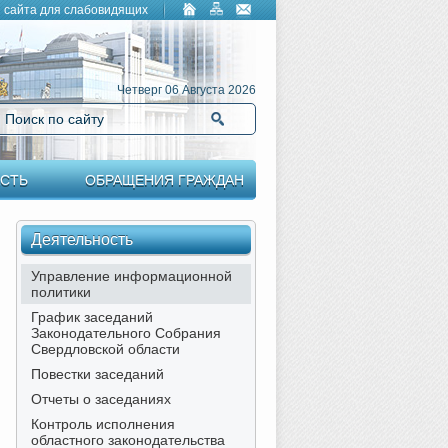
 сайта для слабовидящих
Четверг 06 Августа 2026
Поиск по сайту
Найти
СТЬ
ОБРАЩЕНИЯ ГРАЖДАН
Деятельность
Управление информационной
политики
График заседаний
Законодательного Собрания
Свердловской области
Повестки заседаний
Отчеты о заседаниях
Контроль исполнения
областного законодательства