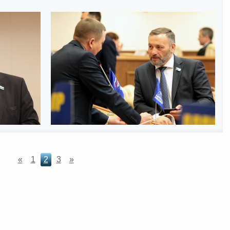
«
1
2
3
»